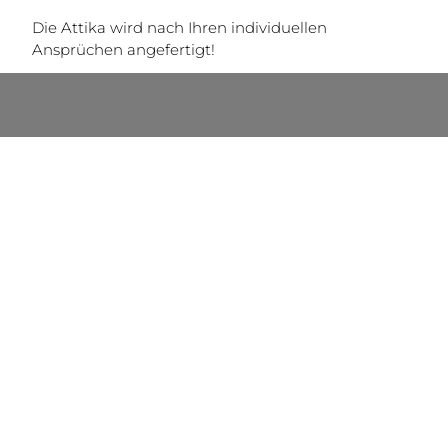
Die Attika wird nach Ihren individuellen
Ansprüchen angefertigt!
ADRESSE
Kirchweg 20
8051 Graz
AUSTRIA
KONTAKT
+43 (316) 685100
+43 (316) 68510015
office@kammerhofer.com